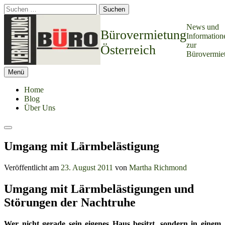
Springe
Suchen
zum
nach:
Inhalt
News und
Bürovermietung
Information
zur
Österreich
Bürovermie
Menü
Home
Blog
Über Uns
Suchen
Umgang mit Lärmbelästigung
Veröffentlicht am
23. August 2011
von
Martha Richmond
Umgang mit Lärmbelästigungen und
Störungen der Nachtruhe
Wer nicht gerade sein eigenes Haus besitzt, sondern in einem