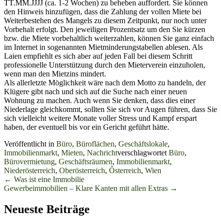
TT.MM.JJJJ (ca. 1-2 Wochen) zu beheben auffordert. Sie können
den Hinweis hinzufügen, dass die Zahlung der vollen Miete bei
Weiterbestehen des Mangels zu diesem Zeitpunkt, nur noch unter
Vorbehalt erfolgt. Den jeweiligen Prozentsatz um den Sie kürzen
bzw. die Miete vorbehaltlich weiterzahlen, können Sie ganz einfach
im Internet in sogenannten Mietminderungstabellen ablesen. Als
Laien empfiehlt es sich aber auf jeden Fall bei diesem Schritt
professionelle Unterstützung durch den Mieterverein einzuholen,
wenn man den Mietzins mindert.
Als allerletzte Möglichkeit wäre nach dem Motto zu handeln, der
Klügere gibt nach und sich auf die Suche nach einer neuen
Wohnung zu machen. Auch wenn Sie denken, dass dies einer
Niederlage gleichkommt, sollten Sie sich vor Augen führen, dass Sie
sich vielleicht weitere Monate voller Stress und Kampf erspart
haben, der eventuell bis vor ein Gericht geführt hätte.
Veröffentlicht in
Büro
,
Büroflächen
,
Geschäftslokale
,
Immobilienmarkt
,
Mieten
,
Nachricht
verschlagwortet
Büro
,
Bürovermietung
,
Geschäftsräumen
,
Immobilienmarkt
,
Niederösterreich
,
Oberösterreich
,
Ôsterreich
,
Wien
Beitrags-
←
Was ist eine Immobilie
Gewerbeimmobilien – Klare Kanten mit allen Extras
→
Navigation
Neueste Beiträge