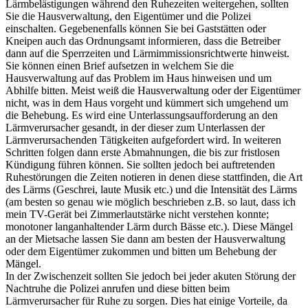
Lärmbelästigungen während den Ruhezeiten weitergehen, sollten
Sie die Hausverwaltung, den Eigentümer und die Polizei
einschalten. Gegebenenfalls können Sie bei Gaststätten oder
Kneipen auch das Ordnungsamt informieren, dass die Betreiber
dann auf die Sperrzeiten und Lärmimmissionsrichtwerte hinweist.
Sie können einen Brief aufsetzen in welchem Sie die
Hausverwaltung auf das Problem im Haus hinweisen und um
Abhilfe bitten. Meist weiß die Hausverwaltung oder der Eigentümer
nicht, was in dem Haus vorgeht und kümmert sich umgehend um
die Behebung. Es wird eine Unterlassungsaufforderung an den
Lärmverursacher gesandt, in der dieser zum Unterlassen der
Lärmverursachenden Tätigkeiten aufgefordert wird. In weiteren
Schritten folgen dann erste Abmahnungen, die bis zur fristlosen
Kündigung führen können. Sie sollten jedoch bei auftretenden
Ruhestörungen die Zeiten notieren in denen diese stattfinden, die Art
des Lärms (Geschrei, laute Musik etc.) und die Intensität des Lärms
(am besten so genau wie möglich beschrieben z.B. so laut, dass ich
mein TV-Gerät bei Zimmerlautstärke nicht verstehen konnte;
monotoner langanhaltender Lärm durch Bässe etc.). Diese Mängel
an der Mietsache lassen Sie dann am besten der Hausverwaltung
oder dem Eigentümer zukommen und bitten um Behebung der
Mängel.
In der Zwischenzeit sollten Sie jedoch bei jeder akuten Störung der
Nachtruhe die Polizei anrufen und diese bitten beim
Lärmverursacher für Ruhe zu sorgen. Dies hat einige Vorteile, da