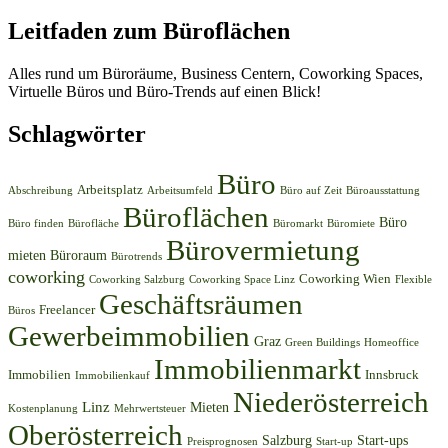
Leitfaden zum Büroflächen
Alles rund um Büroräume, Business Centern, Coworking Spaces,
Virtuelle Büros und Büro-Trends auf einen Blick!
Schlagwörter
Büro
Arbeitsplatz
Abschreibung
Arbeitsumfeld
Büro auf Zeit
Büroausstattung
Büroflächen
Büro
Büro finden
Bürofläche
Büromarkt
Büromiete
Bürovermietung
mieten
Büroraum
Bürotrends
coworking
Coworking Wien
Coworking Salzburg
Coworking Space Linz
Flexible
Geschäftsräumen
Freelancer
Büros
Gewerbeimmobilien
Graz
Green Buildings
Homeoffice
Immobilienmarkt
Immobilien
Innsbruck
Immobilienkauf
Niederösterreich
Linz
Mieten
Kostenplanung
Mehrwertsteuer
Oberösterreich
Salzburg
Start-ups
Preisprognosen
Start-up