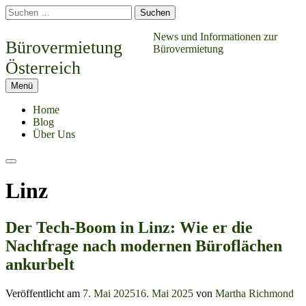
Springe
Suchen
zum
nach:
Inhalt
News und Informationen zur
Bürovermietung
Bürovermietung
Österreich
Menü
Home
Blog
Über Uns
Suchen
Linz
Der Tech-Boom in Linz: Wie er die
Nachfrage nach modernen Büroflächen
ankurbelt
Veröffentlicht am
7. Mai 2025
16. Mai 2025
von
Martha Richmond