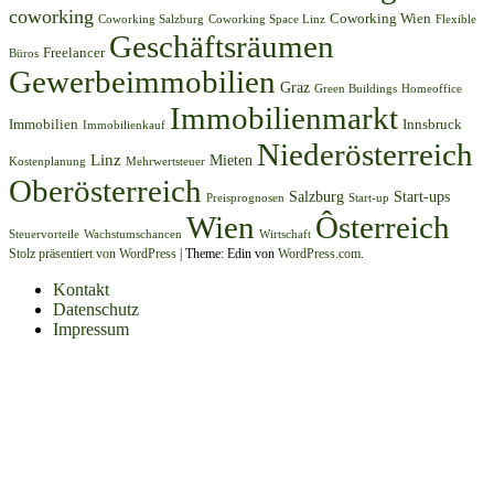
coworking
Coworking Wien
Coworking Salzburg
Coworking Space Linz
Flexible
Geschäftsräumen
Freelancer
Büros
Gewerbeimmobilien
Graz
Green Buildings
Homeoffice
Immobilienmarkt
Immobilien
Innsbruck
Immobilienkauf
Niederösterreich
Linz
Mieten
Kostenplanung
Mehrwertsteuer
Oberösterreich
Salzburg
Start-ups
Preisprognosen
Start-up
Wien
Ôsterreich
Steuervorteile
Wachstumschancen
Wirtschaft
Stolz präsentiert von WordPress
|
Theme: Edin von
WordPress.com
.
Kontakt
Datenschutz
Impressum