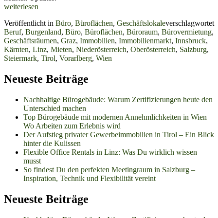
Willkommen
weiterlesen
bei
Veröffentlicht in
Büro
,
Büroflächen
,
Geschäftslokale
verschlagwortet
Bürovermietung,
Beruf
,
Burgenland
,
Büro
,
Büroflächen
,
Büroraum
,
Bürovermietung
,
Österreich!
Geschäftsräumen
,
Graz
,
Immobilien
,
Immobilienmarkt
,
Innsbruck
,
Kärnten
,
Linz
,
Mieten
,
Niederösterreich
,
Oberösterreich
,
Salzburg
,
Steiermark
,
Tirol
,
Vorarlberg
,
Wien
Neueste Beiträge
Nachhaltige Bürogebäude: Warum Zertifizierungen heute den
Unterschied machen
Top Bürogebäude mit modernen Annehmlichkeiten in Wien –
Wo Arbeiten zum Erlebnis wird
Der Aufstieg privater Gewerbeimmobilien in Tirol – Ein Blick
hinter die Kulissen
Flexible Office Rentals in Linz: Was Du wirklich wissen
musst
So findest Du den perfekten Meetingraum in Salzburg –
Inspiration, Technik und Flexibilität vereint
Neueste Beiträge