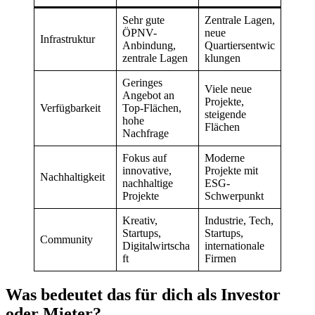
Sehr gute
Zentrale Lagen,
ÖPNV-
neue
Infrastruktur
Anbindung,
Quartiersentwic
zentrale Lagen
klungen
Geringes
Viele neue
Angebot an
Projekte,
Verfügbarkeit
Top-Flächen,
steigende
hohe
Flächen
Nachfrage
Fokus auf
Moderne
innovative,
Projekte mit
Nachhaltigkeit
nachhaltige
ESG-
Projekte
Schwerpunkt
Kreativ,
Industrie, Tech,
Startups,
Startups,
Community
Digitalwirtscha
internationale
ft
Firmen
Was bedeutet das für dich als Investor
oder Mieter?