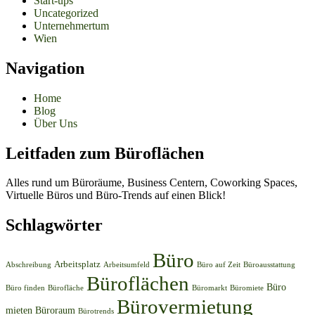
Start-ups
Uncategorized
Unternehmertum
Wien
Navigation
Home
Blog
Über Uns
Leitfaden zum Büroflächen
Alles rund um Büroräume, Business Centern, Coworking Spaces,
Virtuelle Büros und Büro-Trends auf einen Blick!
Schlagwörter
Büro
Arbeitsplatz
Abschreibung
Arbeitsumfeld
Büro auf Zeit
Büroausstattung
Büroflächen
Büro
Büro finden
Bürofläche
Büromarkt
Büromiete
Bürovermietung
mieten
Büroraum
Bürotrends