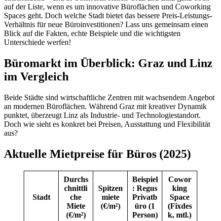
auf der Liste, wenn es um innovative Büroflächen und Coworking
Spaces geht. Doch welche Stadt bietet das bessere Preis-Leistungs-
Verhältnis für neue Büroinvestitionen? Lass uns gemeinsam einen
Blick auf die Fakten, echte Beispiele und die wichtigsten
Unterschiede werfen!
Büromarkt im Überblick: Graz und Linz
im Vergleich
Beide Städte sind wirtschaftliche Zentren mit wachsendem Angebot
an modernen Büroflächen. Während Graz mit kreativer Dynamik
punktet, überzeugt Linz als Industrie- und Technologiestandort.
Doch wie sieht es konkret bei Preisen, Ausstattung und Flexibilität
aus?
Aktuelle Mietpreise für Büros (2025)
Durchs
Beispiel
Cowor
chnittli
Spitzen
: Regus
king
Stadt
che
miete
Privatb
Space
Miete
(€/m²)
üro (1
(Fixdes
(€/m²)
Person)
k, mtl.)