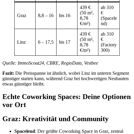
439 €
ab 310
(50 m²,
€
Graz
8,8 – 16
bis 16
8,78
(Spacele
€/m²)
nd)
439 €
ab 310
(50 m²,
€
Linz
6 – 17,5
bis 17
8,78
(Factory
€/m²)
300)
Quelle: ImmoScout24, CBRE, RegioData, Vestbee
Fazit:
Die Preisspanne ist ähnlich, wobei Linz im unteren Segment
günstiger starten kann, während Graz bei hochwertigen Neubauten
etwas günstiger bleibt.
Echte Coworking Spaces: Deine Optionen
vor Ort
Graz: Kreativität und Community
Spacelend
: Der größte Coworking Space in Graz, zentral