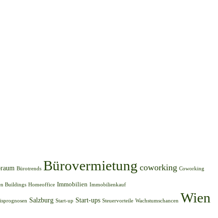
Bürovermietung
coworking
oraum
Bürotrends
Coworking
Immobilien
n Buildings
Homeoffice
Immobilienkauf
Wien
Salzburg
Start-ups
eisprognosen
Start-up
Steuervorteile
Wachstumschancen