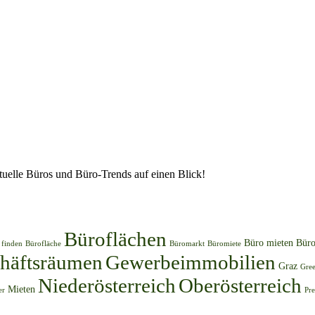
uelle Büros und Büro-Trends auf einen Blick!
Büroflächen
Büro mieten
Bür
 finden
Bürofläche
Büromarkt
Büromiete
häftsräumen
Gewerbeimmobilien
Graz
Gree
Niederösterreich
Oberösterreich
Mieten
er
Pr