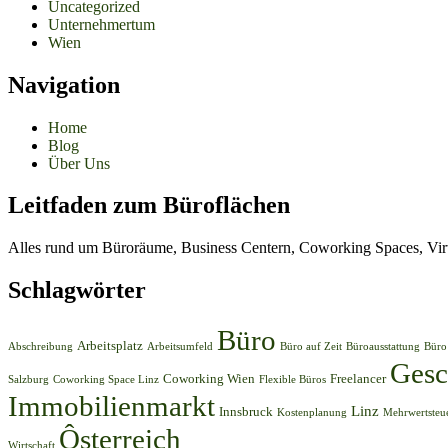
Uncategorized
Unternehmertum
Wien
Navigation
Home
Blog
Über Uns
Leitfaden zum Büroflächen
Alles rund um Büroräume, Business Centern, Coworking Spaces, Virt
Schlagwörter
Büro
Arbeitsplatz
Abschreibung
Arbeitsumfeld
Büro auf Zeit
Büroausstattung
Büro
Gesc
Coworking Wien
Freelancer
Salzburg
Coworking Space Linz
Flexible Büros
Immobilienmarkt
Linz
Innsbruck
Kostenplanung
Mehrwertsteu
Ôsterreich
Wirtschaft