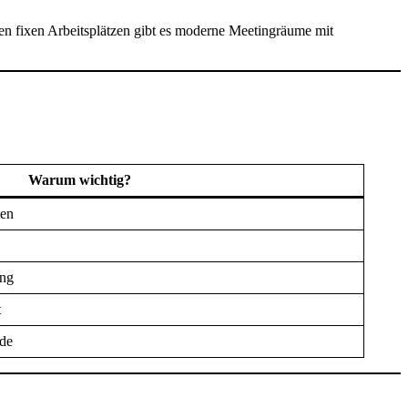
eben fixen Arbeitsplätzen gibt es moderne Meetingräume mit
Warum wichtig?
ten
ung
t
ude