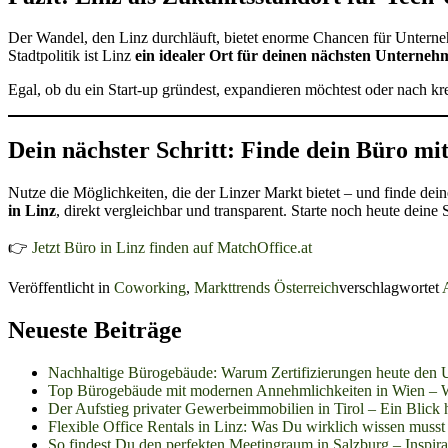
Der Wandel, den Linz durchläuft, bietet enorme Chancen für Untern
Stadtpolitik ist Linz
ein idealer Ort für deinen nächsten Unterneh
Egal, ob du ein Start-up gründest, expandieren möchtest oder nach kr
Dein nächster Schritt: Finde dein Büro mi
Nutze die Möglichkeiten, die der Linzer Markt bietet – und finde dei
in Linz
, direkt vergleichbar und transparent. Starte noch heute deine
👉
Jetzt Büro in Linz finden auf MatchOffice.at
Veröffentlicht in
Coworking
,
Markttrends Österreich
verschlagwortet
Neueste Beiträge
Nachhaltige Bürogebäude: Warum Zertifizierungen heute den 
Top Bürogebäude mit modernen Annehmlichkeiten in Wien – W
Der Aufstieg privater Gewerbeimmobilien in Tirol – Ein Blick h
Flexible Office Rentals in Linz: Was Du wirklich wissen musst
So findest Du den perfekten Meetingraum in Salzburg – Inspirat