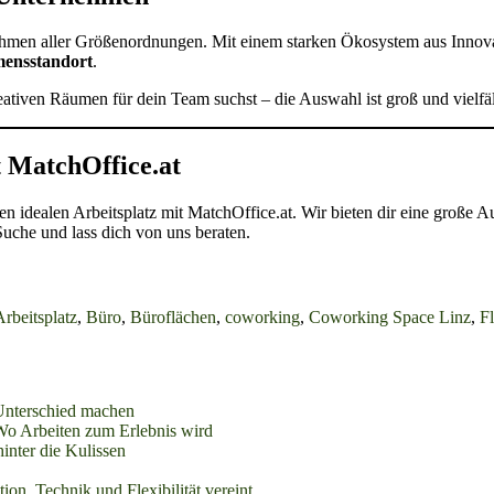
ehmen aller Größenordnungen. Mit einem starken Ökosystem aus Innova
mensstandort
.
eativen Räumen für dein Team suchst – die Auswahl ist groß und vielfäl
t MatchOffice.at
nen idealen Arbeitsplatz mit MatchOffice.at. Wir bieten dir eine große
 Suche und lass dich von uns beraten.
Arbeitsplatz
,
Büro
,
Büroflächen
,
coworking
,
Coworking Space Linz
,
F
Unterschied machen
o Arbeiten zum Erlebnis wird
inter die Kulissen
ion, Technik und Flexibilität vereint