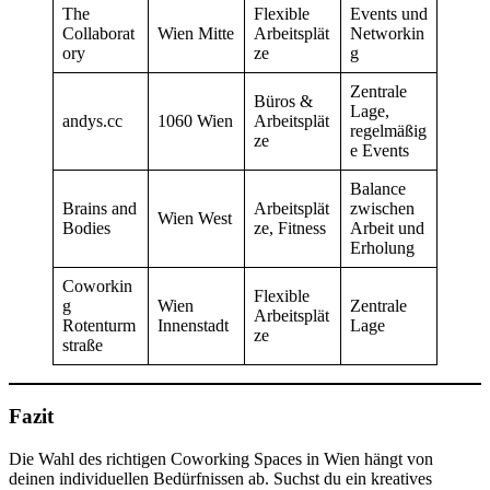
The
Flexible
Events und
Collaborat
Wien Mitte
Arbeitsplät
Networkin
ory
ze
g
Zentrale
Büros &
Lage,
andys.cc
1060 Wien
Arbeitsplät
regelmäßig
ze
e Events
Balance
Brains and
Arbeitsplät
zwischen
Wien West
Bodies
ze, Fitness
Arbeit und
Erholung
Coworkin
Flexible
g
Wien
Zentrale
Arbeitsplät
Rotenturm
Innenstadt
Lage
ze
straße
Fazit
Die Wahl des richtigen Coworking Spaces in Wien hängt von
deinen individuellen Bedürfnissen ab. Suchst du ein kreatives