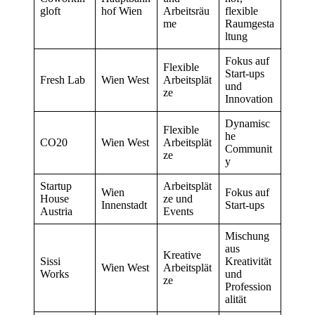
gloft
hof Wien
Arbeitsräu
flexible
me
Raumgesta
ltung
Fokus auf
Flexible
Start-ups
Fresh Lab
Wien West
Arbeitsplät
und
ze
Innovation
Dynamisc
Flexible
he
CO20
Wien West
Arbeitsplät
Communit
ze
y
Startup
Arbeitsplät
Wien
Fokus auf
House
ze und
Innenstadt
Start-ups
Austria
Events
Mischung
aus
Kreative
Sissi
Kreativität
Wien West
Arbeitsplät
Works
und
ze
Profession
alität