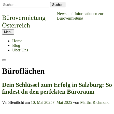
Springe
Suchen
zum
nach:
Inhalt
News und Informationen zur
Bürovermietung
Bürovermietung
Österreich
Menü
Home
Blog
Über Uns
Suchen
Büroflächen
Dein Schlüssel zum Erfolg in Salzburg: So
findest du den perfekten Büroraum
Veröffentlicht am
10. Mai 2025
7. Mai 2025
von
Martha Richmond