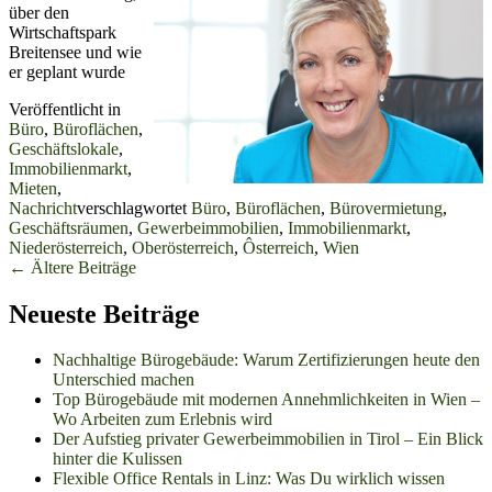
über den
Wirtschaftspark
Breitensee und wie
er geplant wurde
Veröffentlicht in
Büro
,
Büroflächen
,
Geschäftslokale
,
Immobilienmarkt
,
Mieten
,
Nachricht
verschlagwortet
Büro
,
Büroflächen
,
Bürovermietung
,
Geschäftsräumen
,
Gewerbeimmobilien
,
Immobilienmarkt
,
Niederösterreich
,
Oberösterreich
,
Ôsterreich
,
Wien
Beitrags-
←
Ältere Beiträge
Navigation
Neueste Beiträge
Nachhaltige Bürogebäude: Warum Zertifizierungen heute den
Unterschied machen
Top Bürogebäude mit modernen Annehmlichkeiten in Wien –
Wo Arbeiten zum Erlebnis wird
Der Aufstieg privater Gewerbeimmobilien in Tirol – Ein Blick
hinter die Kulissen
Flexible Office Rentals in Linz: Was Du wirklich wissen