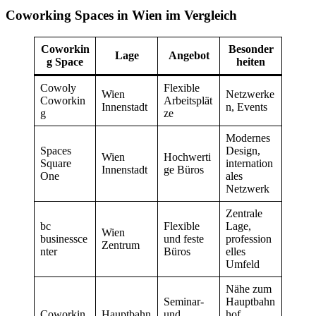
Coworking Spaces in Wien im Vergleich
Coworkin
Besonder
Lage
Angebot
g Space
heiten
Cowoly
Flexible
Wien
Netzwerke
Coworkin
Arbeitsplät
Innenstadt
n, Events
g
ze
Modernes
Spaces
Design,
Wien
Hochwerti
Square
internation
Innenstadt
ge Büros
One
ales
Netzwerk
Zentrale
bc
Flexible
Lage,
Wien
businessce
und feste
profession
Zentrum
nter
Büros
elles
Umfeld
Nähe zum
Seminar-
Hauptbahn
Coworkin
Hauptbahn
und
hof,