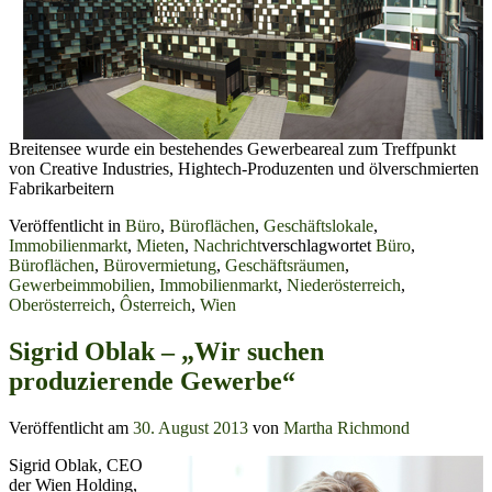
Breitensee wurde ein bestehendes Gewerbeareal zum Treffpunkt
von Creative Industries, Hightech-Produzenten und ölverschmierten
Fabrikarbeitern
Veröffentlicht in
Büro
,
Büroflächen
,
Geschäftslokale
,
Immobilienmarkt
,
Mieten
,
Nachricht
verschlagwortet
Büro
,
Büroflächen
,
Bürovermietung
,
Geschäftsräumen
,
Gewerbeimmobilien
,
Immobilienmarkt
,
Niederösterreich
,
Oberösterreich
,
Ôsterreich
,
Wien
Sigrid Oblak – „Wir suchen
produzierende Gewerbe“
Veröffentlicht am
30. August 2013
von
Martha Richmond
Sigrid Oblak, CEO
der Wien Holding,