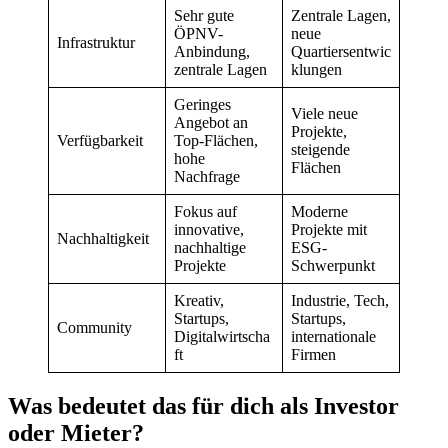
Sehr gute
Zentrale Lagen,
ÖPNV-
neue
Infrastruktur
Anbindung,
Quartiersentwic
zentrale Lagen
klungen
Geringes
Viele neue
Angebot an
Projekte,
Verfügbarkeit
Top-Flächen,
steigende
hohe
Flächen
Nachfrage
Fokus auf
Moderne
innovative,
Projekte mit
Nachhaltigkeit
nachhaltige
ESG-
Projekte
Schwerpunkt
Kreativ,
Industrie, Tech,
Startups,
Startups,
Community
Digitalwirtscha
internationale
ft
Firmen
Was bedeutet das für dich als Investor
oder Mieter?