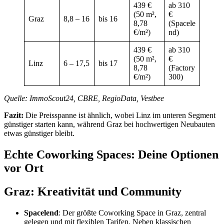
439 €
ab 310
(50 m²,
€
Graz
8,8 – 16
bis 16
8,78
(Spacele
€/m²)
nd)
439 €
ab 310
(50 m²,
€
Linz
6 – 17,5
bis 17
8,78
(Factory
€/m²)
300)
Quelle: ImmoScout24, CBRE, RegioData, Vestbee
Fazit:
Die Preisspanne ist ähnlich, wobei Linz im unteren Segment
günstiger starten kann, während Graz bei hochwertigen Neubauten
etwas günstiger bleibt.
Echte Coworking Spaces: Deine Optionen
vor Ort
Graz: Kreativität und Community
Spacelend
: Der größte Coworking Space in Graz, zentral
gelegen und mit flexiblen Tarifen. Neben klassischen