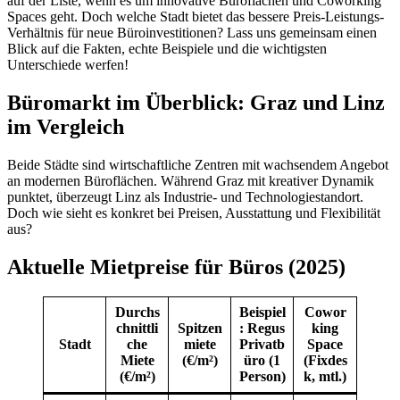
auf der Liste, wenn es um innovative Büroflächen und Coworking
Spaces geht. Doch welche Stadt bietet das bessere Preis-Leistungs-
Verhältnis für neue Büroinvestitionen? Lass uns gemeinsam einen
Blick auf die Fakten, echte Beispiele und die wichtigsten
Unterschiede werfen!
Büromarkt im Überblick: Graz und Linz
im Vergleich
Beide Städte sind wirtschaftliche Zentren mit wachsendem Angebot
an modernen Büroflächen. Während Graz mit kreativer Dynamik
punktet, überzeugt Linz als Industrie- und Technologiestandort.
Doch wie sieht es konkret bei Preisen, Ausstattung und Flexibilität
aus?
Aktuelle Mietpreise für Büros (2025)
Durchs
Beispiel
Cowor
chnittli
Spitzen
: Regus
king
Stadt
che
miete
Privatb
Space
Miete
(€/m²)
üro (1
(Fixdes
(€/m²)
Person)
k, mtl.)