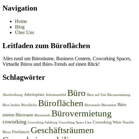
Navigation
Home
Blog
Über Uns
Leitfaden zum Büroflächen
Alles rund um Büroräume, Business Centern, Coworking Spaces,
Virtuelle Büros und Büro-Trends auf einen Blick!
Schlagwörter
Büro
Arbeitsplatz
Abschreibung
Arbeitsumfeld
Büro auf Zeit
Büroausstattung
Büroflächen
Büro
Büro finden
Bürofläche
Büromarkt
Büromiete
Bürovermietung
mieten
Büroraum
Bürotrends
coworking
Coworking Wien
Coworking Salzburg
Coworking Space Linz
Flexible
Geschäftsräumen
Freelancer
Büros