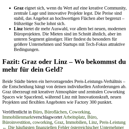
Graz
eignet sich, wenn du Wert auf eine kreative Community,
zentrale Lage und innovative Projekte legst. Die Preise sind
stabil, das Angebot an hochwertigen Flächen aber begrenzt –
frühzeitige Suche lohnt sich.
Linz
bietet dir mehr Auswahl, vor allem bei neuen, modernen
Büroprojekten. Die Mieten sind im Schnitt ähnlich, aber im
unteren Segment günstiger. Hier findest du besonders für
größere Unternehmen und Startups mit Tech-Fokus attraktive
Bedingungen.
Fazit: Graz oder Linz – Wo bekommst du
mehr für dein Geld?
Beide Städte bieten ein hervorragendes Preis-Leistungs-Verhältnis –
die Entscheidung hängt von deinen individuellen Anforderungen ab.
Graz überzeugt mit kreativer Atmosphäre und zentralen Coworking
Spaces wie Spacelend, während Linz mit Innovationskraft, neuen
Projekten und flexiblen Angeboten wie Factory 300 punktet.
Veröffentlicht in
Büro
,
Büroflächen
,
Coworking
,
Immobilienmarkt
verschlagwortet
Arbeitsplatz
,
Büro
,
Büroinvestition
,
coworking
,
Graz
,
Immobilien
,
Linz
,
Preis-Leistung
Beitrags-
←
Die häufigsten finanziellen Fehler österreichischer Unternehmer