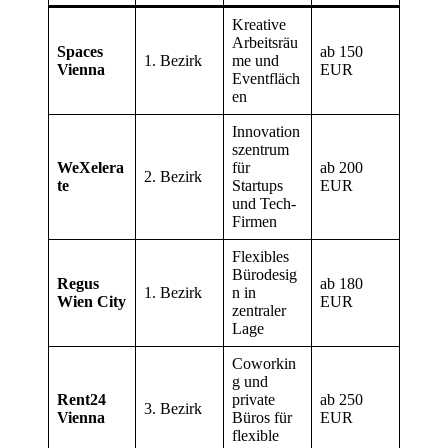
Kreative
Arbeitsräu
Spaces
ab 150
1. Bezirk
me und
Vienna
EUR
Eventfläch
en
Innovation
szentrum
WeXelera
für
ab 200
2. Bezirk
te
Startups
EUR
und Tech-
Firmen
Flexibles
Bürodesig
Regus
ab 180
1. Bezirk
n in
Wien City
EUR
zentraler
Lage
Coworkin
g und
Rent24
private
ab 250
3. Bezirk
Vienna
Büros für
EUR
flexible