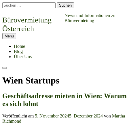
Springe
Suchen
zum
nach:
Inhalt
News und Informationen zur
Bürovermietung
Bürovermietung
Österreich
Menü
Home
Blog
Über Uns
Suchen
Wien Startups
Geschäftsadresse mieten in Wien: Warum
es sich lohnt
Veröffentlicht am
5. November 2024
5. Dezember 2024
von
Martha
Richmond