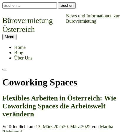
Springe
Suchen
zum
nach:
Inhalt
News und Informationen zur
Bürovermietung
Bürovermietung
Österreich
Menü
Home
Blog
Über Uns
Suchen
Coworking Spaces
Flexibles Arbeiten in Österreich: Wie
Coworking Spaces die Arbeitswelt
verändern
Veröffentlicht am
13. März 2025
20. März 2025
von
Martha
Richmond