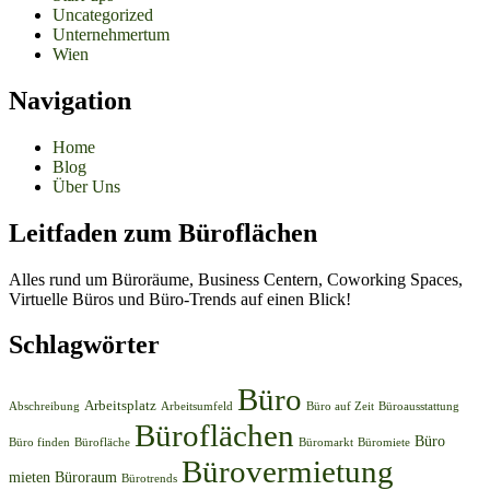
Uncategorized
Unternehmertum
Wien
Navigation
Home
Blog
Über Uns
Leitfaden zum Büroflächen
Alles rund um Büroräume, Business Centern, Coworking Spaces,
Virtuelle Büros und Büro-Trends auf einen Blick!
Schlagwörter
Büro
Arbeitsplatz
Abschreibung
Arbeitsumfeld
Büro auf Zeit
Büroausstattung
Büroflächen
Büro
Büro finden
Bürofläche
Büromarkt
Büromiete
Bürovermietung
mieten
Büroraum
Bürotrends