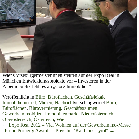
Wiens Vizebürgermeisterinnen stellten auf der Expo Real in
München Entwicklungsprojekte vor – Investoren in der
Alpenrepublik fehlt es an „Core-Immobilien“
Veröffentlicht in
Büro
,
Büroflächen
,
Geschäftslokale
,
Immobilienmarkt
,
Mieten
,
Nachricht
verschlagwortet
Büro
,
Büroflächen
,
Bürovermietung
,
Geschäftsräumen
,
Gewerbeimmobilien
,
Immobilienmarkt
,
Niederösterreich
,
Oberösterreich
,
Ôsterreich
,
Wien
Beitrags-
←
Expo Real 2012 – Viel Wohnen auf der Gewerbeimmo-Messe
"Prime Property Award" – Preis für "Kaufhaus Tyrol"
→
Navigation