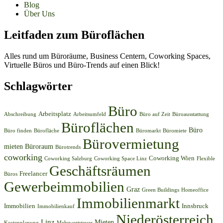
Blog
Über Uns
Leitfaden zum Büroflächen
Alles rund um Büroräume, Business Centern, Coworking Spaces,
Virtuelle Büros und Büro-Trends auf einen Blick!
Schlagwörter
Büro
Arbeitsplatz
Abschreibung
Arbeitsumfeld
Büro auf Zeit
Büroausstattung
Büroflächen
Büro
Büro finden
Bürofläche
Büromarkt
Büromiete
Bürovermietung
mieten
Büroraum
Bürotrends
coworking
Coworking Wien
Coworking Salzburg
Coworking Space Linz
Flexible
Geschäftsräumen
Freelancer
Büros
Gewerbeimmobilien
Graz
Green Buildings
Homeoffice
Immobilienmarkt
Immobilien
Innsbruck
Immobilienkauf
Niederösterreich
Linz
Mieten
Kostenplanung
Mehrwertsteuer