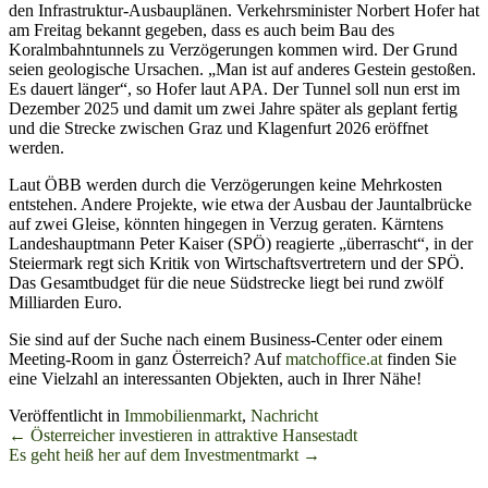
den Infrastruktur-Ausbauplänen. Verkehrsminister Norbert Hofer hat
am Freitag bekannt gegeben, dass es auch beim Bau des
Koralmbahntunnels zu Verzögerungen kommen wird. Der Grund
seien geologische Ursachen. „Man ist auf anderes Gestein gestoßen.
Es dauert länger“, so Hofer laut APA. Der Tunnel soll nun erst im
Dezember 2025 und damit um zwei Jahre später als geplant fertig
und die Strecke zwischen Graz und Klagenfurt 2026 eröffnet
werden.
Laut ÖBB werden durch die Verzögerungen keine Mehrkosten
entstehen. Andere Projekte, wie etwa der Ausbau der Jauntalbrücke
auf zwei Gleise, könnten hingegen in Verzug geraten. Kärntens
Landeshauptmann Peter Kaiser (SPÖ) reagierte „überrascht“, in der
Steiermark regt sich Kritik von Wirtschaftsvertretern und der SPÖ.
Das Gesamtbudget für die neue Südstrecke liegt bei rund zwölf
Milliarden Euro.
Sie sind auf der Suche nach einem Business-Center oder einem
Meeting-Room in ganz Österreich? Auf
matchoffice.at
finden Sie
eine Vielzahl an interessanten Objekten, auch in Ihrer Nähe!
Veröffentlicht in
Immobilienmarkt
,
Nachricht
Beitrags-
←
Österreicher investieren in attraktive Hansestadt
Es geht heiß her auf dem Investmentmarkt
→
Navigation