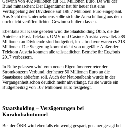
Gewinn von 402 Millionen auf 511 Millionen Euro. Da will der
Bund mitnaschen: Der Eigentümer hat für heuer fast eine
Verdoppelung der Dividende auf 198,7 Millionen Euro eingeplant.
Aus Sicht des Unternehmens sollte sich die Ausschüttung aus dem
noch nicht veröffentlichten Gewinn schultern lassen.
Ebenfalls zur Kasse gebeten wird die Staatsholding Öbib, die die
Anteile an Post, Telekom, OMV und Casinos Austria verwaltet. 289
Millionen an Dividende sind budgetiert, im Jahr davor waren es 218
Millionen. Die Steigerung kommt nicht von ungefähr: Außer der
Telekom Austria konnten alle teilstaatlichen Betriebe ihr Ergebnis
2017 verbessern.
In Ruhe gelassen wird vom neuen Eigentümervertreter der
Stromkonzern Verbund, der heuer 50 Millionen Euro an die
Staatskasse abliefern soll. Auch der Nationalbank wurde in der
Vergangenheit schon deutlich mehr abverlangt, für sie wurde ein
Budgetbeitrag von 107 Millionen Euro festgelegt.
Staatsholding – Verzögerungen bei
Koralmbahntunnel
Bei der ÖBB wird ebenfalls ein wenig gespart, genauer gesagt bei