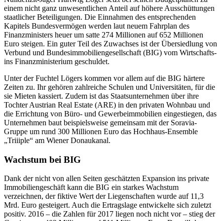
einem nicht ganz unwesentlichen Anteil auf höhere Ausschüttungen
staatlicher Beteiligungen. Die Einnahmen des entsprechenden
Kapitels Bundesvermögen werden laut neuem Fahrplan des
Finanzministers heuer um satte 274 Millionen auf 652 Millionen
Euro steigen. Ein guter Teil des Zuwachses ist der Übersiedlung von
Verbund und Bundesimmobiliengesellschaft (BIG) vom Wirtschafts-
ins Finanzministerium geschuldet.
Unter der Fuchtel Lögers kommen vor allem auf die BIG härtere
Zeiten zu. Ihr gehören zahlreiche Schulen und Universitäten, für die
sie Mieten kassiert. Zudem ist das Staatsunternehmen über ihre
Tochter Austrian Real Estate (ARE) in den privaten Wohnbau und
die Errichtung von Büro- und Gewerbeimmobilien eingestiegen, das
Unternehmen baut beispielsweise gemeinsam mit der Soravia-
Gruppe um rund 300 Millionen Euro das Hochhaus-Ensemble
„Triiiple“ am Wiener Donaukanal.
Wachstum bei BIG
Dank der nicht von allen Seiten geschätzten Expansion ins private
Immobiliengeschäft kann die BIG ein starkes Wachstum
verzeichnen, der fiktive Wert der Liegenschaften wurde auf 11,3
Mrd. Euro gesteigert. Auch die Ertragslage entwickelte sich zuletzt
positiv. 2016 – die Zahlen für 2017 liegen noch nicht vor – stieg der