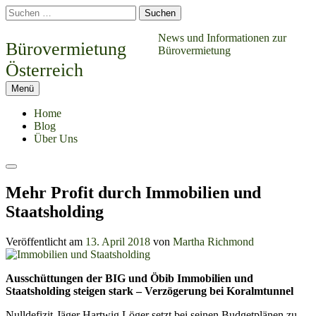
Springe
Suchen
zum
nach:
Inhalt
News und Informationen zur
Bürovermietung
Bürovermietung
Österreich
Menü
Home
Blog
Über Uns
Suchen
Mehr Profit durch Immobilien und
Staatsholding
Veröffentlicht am
13. April 2018
von
Martha Richmond
Ausschüttungen der BIG und Öbib Immobilien und
Staatsholding steigen stark – Verzögerung bei Koralmtunnel
Nulldefizit-Jäger Hartwig Löger setzt bei seinen Budgetplänen zu