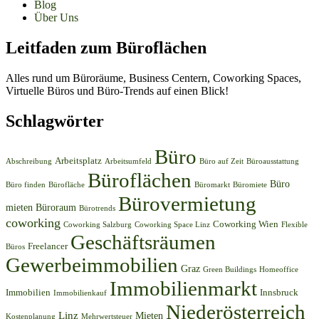
Blog
Über Uns
Leitfaden zum Büroflächen
Alles rund um Büroräume, Business Centern, Coworking Spaces,
Virtuelle Büros und Büro-Trends auf einen Blick!
Schlagwörter
Büro
Arbeitsplatz
Abschreibung
Arbeitsumfeld
Büro auf Zeit
Büroausstattung
Büroflächen
Büro
Büro finden
Bürofläche
Büromarkt
Büromiete
Bürovermietung
mieten
Büroraum
Bürotrends
coworking
Coworking Wien
Coworking Salzburg
Coworking Space Linz
Flexible
Geschäftsräumen
Freelancer
Büros
Gewerbeimmobilien
Graz
Green Buildings
Homeoffice
Immobilienmarkt
Immobilien
Innsbruck
Immobilienkauf
Niederösterreich
Linz
Mieten
Kostenplanung
Mehrwertsteuer