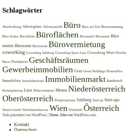
Schlagwörter
Büro
Arbeitsplatz
Abschreibung
Arbeitsumfeld
Büro auf Zeit
Büroausstattung
Büroflächen
Büro
Büro finden
Bürofläche
Büromarkt
Büromiete
Bürovermietung
mieten
Büroraum
Bürotrends
coworking
Coworking Wien
Coworking Salzburg
Coworking Space Linz
Flexible
Geschäftsräumen
Freelancer
Büros
Gewerbeimmobilien
Graz
Green Buildings
Homeoffice
Immobilienmarkt
Immobilien
Innsbruck
Immobilienkauf
Niederösterreich
Linz
Mieten
Kostenplanung
Mehrwertsteuer
Oberösterreich
Salzburg
Start-ups
Preisprognosen
Start-up
Wien
Ôsterreich
Steuervorteile
Wachstumschancen
Wirtschaft
Stolz präsentiert von WordPress
|
Theme: Edin von
WordPress.com
.
Kontakt
Datenschutz