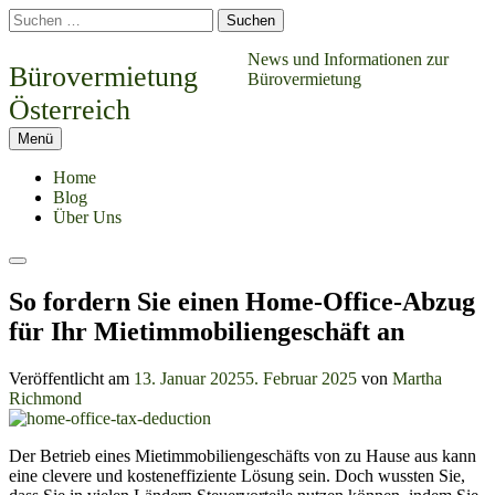
Springe
Suchen
zum
nach:
Inhalt
News und Informationen zur
Bürovermietung
Bürovermietung
Österreich
Menü
Home
Blog
Über Uns
Suchen
So fordern Sie einen Home-Office-Abzug
für Ihr Mietimmobiliengeschäft an
Veröffentlicht am
13. Januar 2025
5. Februar 2025
von
Martha
Richmond
Der Betrieb eines Mietimmobiliengeschäfts von zu Hause aus kann
eine clevere und kosteneffiziente Lösung sein. Doch wussten Sie,