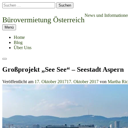
Springe
Suchen
zum
nach:
Inhalt
News und Informatione
Bürovermietung Österreich
Menü
Home
Blog
Über Uns
Suchen
Großprojekt „See See“ – Seestadt Aspern
Veröffentlicht am
17. Oktober 2017
17. Oktober 2017
von
Martha Ri