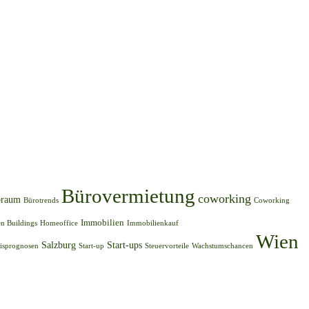
Bürovermietung
coworking
oraum
Bürotrends
Coworking
Immobilien
n Buildings
Homeoffice
Immobilienkauf
Wien
Salzburg
Start-ups
eisprognosen
Start-up
Steuervorteile
Wachstumschancen