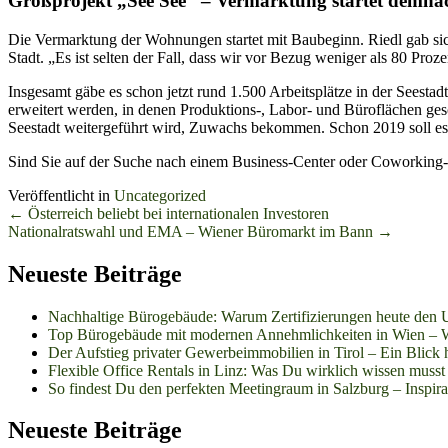
Großprojekt „See See“ – Vermarktung startet demnä
Die Vermarktung der Wohnungen startet mit Baubeginn. Riedl gab sic
Stadt. „Es ist selten der Fall, dass wir vor Bezug weniger als 80 Pr
Insgesamt gäbe es schon jetzt rund 1.500 Arbeitsplätze in der Seest
erweitert werden, in denen Produktions-, Labor- und Büroflächen ge
Seestadt weitergeführt wird, Zuwachs bekommen. Schon 2019 soll es 
Sind Sie auf der Suche nach einem Business-Center oder Coworking-
Veröffentlicht in
Uncategorized
Beitrags-
←
Österreich beliebt bei internationalen Investoren
Nationalratswahl und EMA – Wiener Büromarkt im Bann
→
Navigation
Neueste Beiträge
Nachhaltige Bürogebäude: Warum Zertifizierungen heute den 
Top Bürogebäude mit modernen Annehmlichkeiten in Wien – W
Der Aufstieg privater Gewerbeimmobilien in Tirol – Ein Blick h
Flexible Office Rentals in Linz: Was Du wirklich wissen musst
So findest Du den perfekten Meetingraum in Salzburg – Inspirat
Neueste Beiträge