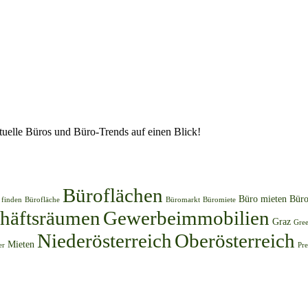
uelle Büros und Büro-Trends auf einen Blick!
Büroflächen
Büro mieten
Bür
 finden
Bürofläche
Büromarkt
Büromiete
häftsräumen
Gewerbeimmobilien
Graz
Gree
Niederösterreich
Oberösterreich
Mieten
er
Pr