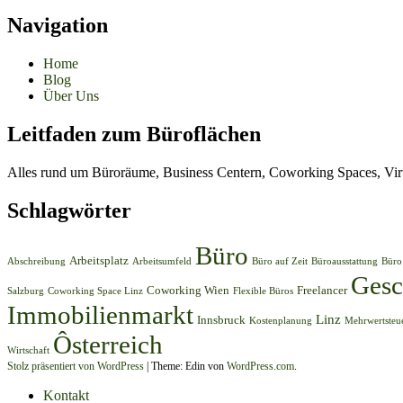
Navigation
Home
Blog
Über Uns
Leitfaden zum Büroflächen
Alles rund um Büroräume, Business Centern, Coworking Spaces, Virt
Schlagwörter
Büro
Arbeitsplatz
Abschreibung
Arbeitsumfeld
Büro auf Zeit
Büroausstattung
Büro
Gesc
Coworking Wien
Freelancer
Salzburg
Coworking Space Linz
Flexible Büros
Immobilienmarkt
Linz
Innsbruck
Kostenplanung
Mehrwertsteu
Ôsterreich
Wirtschaft
Stolz präsentiert von WordPress
|
Theme: Edin von
WordPress.com
.
Kontakt