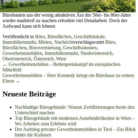
Bürobauten aus der wenig attraktiven Ära der 50er- bis 80er-Jahre
wieder marktreif zu machen erfordert viel Detailarbeit. Doch der
Aufwand kann sich lohnen
Veröffentlicht in
Büro
,
Büroflächen
,
Geschäftslokale
,
Immobilienmarkt
,
Mieten
,
Nachricht
verschlagwortet
Büro
,
Büroflächen
,
Bürovermietung
,
Geschäftsräumen
,
Gewerbeimmobilien
,
Immobilienmarkt
,
Niederösterreich
,
Oberösterreich
,
Ôsterreich
,
Wien
Beitrags-
←
Gewerbeimmobilien – Bettenpreiskampf im europäischen
Mittelfeld
Navigation
Gewerbeimmobilien – Herr Kennedy kriegt ein Bürohaus zu seinen
Ehren
→
Neueste Beiträge
Nachhaltige Bürogebäude: Warum Zertifizierungen heute den
Unterschied machen
Top Bürogebäude mit modernen Annehmlichkeiten in Wien –
Wo Arbeiten zum Erlebnis wird
Der Aufstieg privater Gewerbeimmobilien in Tirol – Ein Blick
hinter die Kulissen