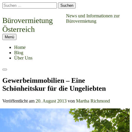
Springe
Suchen
zum
nach:
Inhalt
News und Informationen zur
Bürovermietung
Bürovermietung
Österreich
Menü
Home
Blog
Über Uns
Suchen
Gewerbeimmobilien – Eine
Schönheitskur für die Ungeliebten
Veröffentlicht am
20. August 2013
von
Martha Richmond