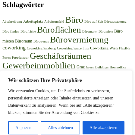
Schlagwörter
Büro
Arbeitsplatz
Abschreibung
Arbeitsumfeld
Büro auf Zeit
Büroausstattung
Büroflächen
Büro
Büro finden
Bürofläche
Büromarkt
Büromiete
Bürovermietung
mieten
Büroraum
Bürotrends
coworking
Coworking Wien
Coworking Salzburg
Coworking Space Linz
Flexible
Geschäftsräumen
Freelancer
Büros
Gewerbeimmobilien
Graz
Green Buildings
Homeoffice
Immobilienmarkt
Immobilien
Innsbruck
Immobilienkauf
Wir schätzen Ihre Privatsphäre
Niederösterreich
Linz
Mieten
Kostenplanung
Mehrwertsteuer
Wir verwenden Cookies, um Ihr Surferlebnis zu verbessern,
Oberösterreich
Salzburg
Start-ups
Preisprognosen
Start-up
personalisierte Anzeigen oder Inhalte einzusetzen und unseren
Wien
Ôsterreich
Datenverkehr zu analysieren. Wenn Sie auf „Alle akzeptieren"
Steuervorteile
Wachstumschancen
Wirtschaft
Stolz präsentiert von WordPress
|
Theme: Edin von
WordPress.com
.
klicken, stimmen Sie der Anwendung von Cookies zu.
Kontakt
Datenschutz
Anpassen
Alles ablehnen
Alle akzeptieren
Impressum