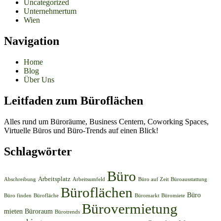
Uncategorized
Unternehmertum
Wien
Navigation
Home
Blog
Über Uns
Leitfaden zum Büroflächen
Alles rund um Büroräume, Business Centern, Coworking Spaces,
Virtuelle Büros und Büro-Trends auf einen Blick!
Schlagwörter
Büro
Arbeitsplatz
Abschreibung
Arbeitsumfeld
Büro auf Zeit
Büroausstattung
Büroflächen
Büro
Büro finden
Bürofläche
Büromarkt
Büromiete
Bürovermietung
mieten
Büroraum
Bürotrends