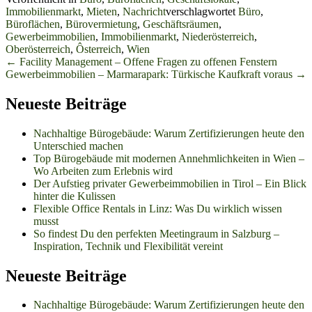
Immobilienmarkt
,
Mieten
,
Nachricht
verschlagwortet
Büro
,
Büroflächen
,
Bürovermietung
,
Geschäftsräumen
,
Gewerbeimmobilien
,
Immobilienmarkt
,
Niederösterreich
,
Oberösterreich
,
Ôsterreich
,
Wien
Beitrags-
←
Facility Management – Offene Fragen zu offenen Fenstern
Gewerbeimmobilien – Marmarapark: Türkische Kaufkraft voraus
→
Navigation
Neueste Beiträge
Nachhaltige Bürogebäude: Warum Zertifizierungen heute den
Unterschied machen
Top Bürogebäude mit modernen Annehmlichkeiten in Wien –
Wo Arbeiten zum Erlebnis wird
Der Aufstieg privater Gewerbeimmobilien in Tirol – Ein Blick
hinter die Kulissen
Flexible Office Rentals in Linz: Was Du wirklich wissen
musst
So findest Du den perfekten Meetingraum in Salzburg –
Inspiration, Technik und Flexibilität vereint
Neueste Beiträge
Nachhaltige Bürogebäude: Warum Zertifizierungen heute den