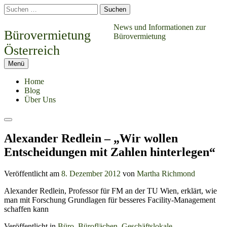
Springe
Suchen
zum
nach:
Inhalt
News und Informationen zur
Bürovermietung
Bürovermietung
Österreich
Menü
Home
Blog
Über Uns
Suchen
Alexander Redlein – „Wir wollen
Entscheidungen mit Zahlen hinterlegen“
Veröffentlicht am
8. Dezember 2012
von
Martha Richmond
Alexander Redlein, Professor für FM an der TU Wien, erklärt, wie
man mit Forschung Grundlagen für besseres Facility-Management
schaffen kann
Veröffentlicht in
Büro
,
Büroflächen
,
Geschäftslokale
,