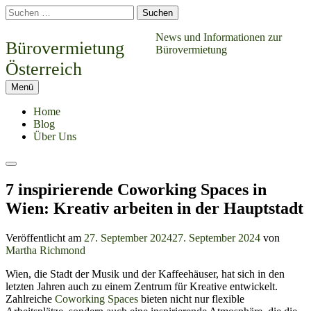
Springe
Suchen
zum
nach:
Inhalt
News und Informationen zur
Bürovermietung
Bürovermietung
Österreich
Menü
Home
Blog
Über Uns
Suchen
7 inspirierende Coworking Spaces in
Wien: Kreativ arbeiten in der Hauptstadt
Veröffentlicht am
27. September 2024
27. September 2024
von
Martha Richmond
Wien, die Stadt der Musik und der Kaffeehäuser, hat sich in den
letzten Jahren auch zu einem Zentrum für Kreative entwickelt.
Zahlreiche
Coworking Spaces
bieten nicht nur flexible