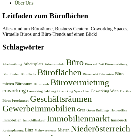
Über Uns
Leitfaden zum Büroflächen
Alles rund um Büroräume, Business Centern, Coworking Spaces,
Virtuelle Büros und Büro-Trends auf einen Blick!
Schlagwörter
Büro
Arbeitsplatz
Abschreibung
Arbeitsumfeld
Büro auf Zeit
Büroausstattung
Büroflächen
Büro
Büro finden
Bürofläche
Büromarkt
Büromiete
Bürovermietung
mieten
Büroraum
Bürotrends
coworking
Coworking Wien
Coworking Salzburg
Coworking Space Linz
Flexible
Geschäftsräumen
Freelancer
Büros
Gewerbeimmobilien
Graz
Green Buildings
Homeoffice
Immobilienmarkt
Immobilien
Innsbruck
Immobilienkauf
Niederösterreich
Linz
Mieten
Kostenplanung
Mehrwertsteuer