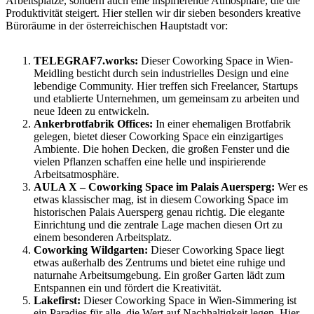
Arbeitsplätze, sondern auch eine inspirierende Atmosphäre, die die
Produktivität steigert. Hier stellen wir dir sieben besonders kreative
Büroräume in der österreichischen Hauptstadt vor:
TELEGRAF7.works:
Dieser Coworking Space in Wien-
Meidling besticht durch sein industrielles Design und eine
lebendige Community. Hier treffen sich Freelancer, Startups
und etablierte Unternehmen, um gemeinsam zu arbeiten und
neue Ideen zu entwickeln.
Ankerbrotfabrik Offices:
In einer ehemaligen Brotfabrik
gelegen, bietet dieser Coworking Space ein einzigartiges
Ambiente. Die hohen Decken, die großen Fenster und die
vielen Pflanzen schaffen eine helle und inspirierende
Arbeitsatmosphäre.
AULA X – Coworking Space im Palais Auersperg:
Wer es
etwas klassischer mag, ist in diesem Coworking Space im
historischen Palais Auersperg genau richtig. Die elegante
Einrichtung und die zentrale Lage machen diesen Ort zu
einem besonderen Arbeitsplatz.
Coworking Wildgarten:
Dieser Coworking Space liegt
etwas außerhalb des Zentrums und bietet eine ruhige und
naturnahe Arbeitsumgebung. Ein großer Garten lädt zum
Entspannen ein und fördert die Kreativität.
Lakefirst:
Dieser Coworking Space in Wien-Simmering ist
ein Paradies für alle, die Wert auf Nachhaltigkeit legen. Hier