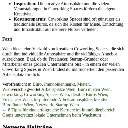
Inspiration:
Die kreative Atmosphäre und die vielen
Veranstaltungen in Coworking Spaces fördern die eigene
Kreativität.
Kostenersparnis:
Coworking Spaces sind oft günstiger als
traditionelle Büros, da sich die Kosten für Miete, Einrichtung
und Infrastruktur auf mehrere Nutzer verteilen.
Fazit
Wien bietet eine Vielzahl von kreativen Coworking Spaces, die sich
durch ihre individuelle Atmosphäre und ihr vielfältiges Angebot
auszeichnen. Egal, ob du Freelancer, Startup-Gründer oder
Mitarbeiter eines großen Unternehmens bist – in einem der vielen
Coworking Spaces in Wien findest du mit Sicherheit den passenden
Arbeitsplatz für dich.
Veröffentlicht in
Büro
,
Immobilienmarkt
,
Mieten
,
Wien
verschlagwortet
Arbeitsplätze Wien
,
Büro mieten Wien
,
coworking
,
Coworking Spaces Wien
,
flexible Büros Wien
,
Freelancer Wien
,
inspirierende Arbeitsatmosphäre
,
kreative
Büroräume Wien
,
Netzwerk
,
Startup Wien
Beitrags-
←
8 Tipps für eine erfolgreiche Karriere im Immobilienbereich
Granz unterstützt lokale Unternehmen beim Wachstum
→
Navigation
Neueste Beiträge