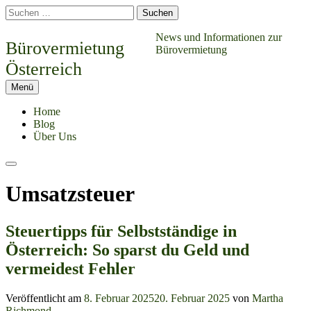
Springe
Suchen
zum
nach:
Inhalt
News und Informationen zur
Bürovermietung
Bürovermietung
Österreich
Menü
Home
Blog
Über Uns
Suchen
Umsatzsteuer
Steuertipps für Selbstständige in
Österreich: So sparst du Geld und
vermeidest Fehler
Veröffentlicht am
8. Februar 2025
20. Februar 2025
von
Martha
Richmond