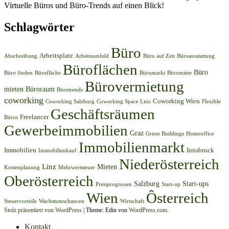
Virtuelle Büros und Büro-Trends auf einen Blick!
Schlagwörter
Büro
Arbeitsplatz
Abschreibung
Arbeitsumfeld
Büro auf Zeit
Büroausstattung
Büroflächen
Büro
Büro finden
Bürofläche
Büromarkt
Büromiete
Bürovermietung
mieten
Büroraum
Bürotrends
coworking
Coworking Wien
Coworking Salzburg
Coworking Space Linz
Flexible
Geschäftsräumen
Freelancer
Büros
Gewerbeimmobilien
Graz
Green Buildings
Homeoffice
Immobilienmarkt
Immobilien
Innsbruck
Immobilienkauf
Niederösterreich
Linz
Mieten
Kostenplanung
Mehrwertsteuer
Oberösterreich
Salzburg
Start-ups
Preisprognosen
Start-up
Wien
Ôsterreich
Steuervorteile
Wachstumschancen
Wirtschaft
Stolz präsentiert von WordPress
|
Theme: Edin von
WordPress.com
.
Kontakt